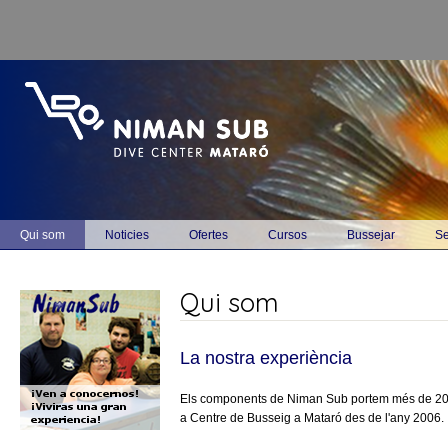
Vés al contingut
Main menu
Qui som
Noticies
Ofertes
Cursos
Bussejar
Se
Qui som
La nostra experiència
Els components de Niman Sub portem més de 20 an
a Centre de Busseig a Mataró des de l'any 2006.