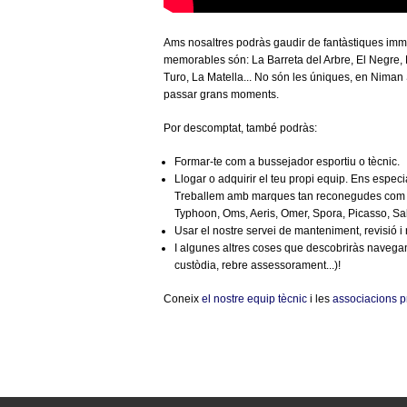
Ams nosaltres podràs gaudir de fantàstiques imm
memorables són: La Barreta del Arbre, El Negre, 
Turo, La Matella... No són les úniques, en Niman
passar grans moments.
Por descomptat, també podràs:
Formar-te com a bussejador esportiu o tècnic.
Llogar o adquirir el teu propi equip. Ens espec
Treballem amb marques tan reconegudes com Cr
Typhoon, Oms, Aeris, Omer, Spora, Picasso, Salv
Usar el nostre servei de manteniment, revisió i re
I algunes altres coses que descobriràs navegant
custòdia, rebre assessorament...)!
Coneix
el nostre equip tècnic
i les
associacions p