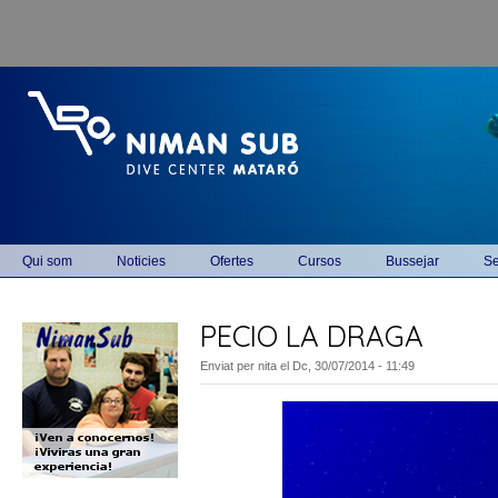
Vés al contingut
Main menu
Qui som
Noticies
Ofertes
Cursos
Bussejar
Se
PECIO LA DRAGA
Enviat per
nita
el
Dc, 30/07/2014 - 11:49