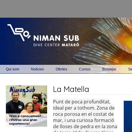
Vés al contingut
Main menu
Qui som
Noticies
Ofertes
Cursos
Bussejar
Se
La Matella
Punt de poca profunditat,
ideal per a tothom. Zona de
roca porosa en el costat de
mar, i una curiosa formació
de lloses de pedra en la zona