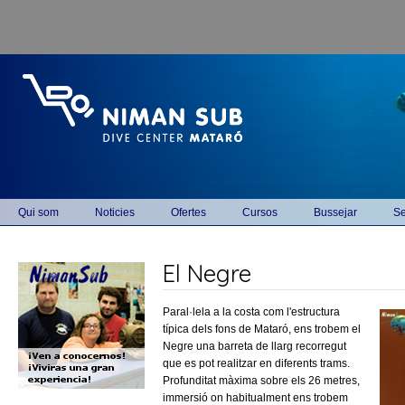
Vés al contingut
Main menu
Qui som
Noticies
Ofertes
Cursos
Bussejar
Se
El Negre
Paral·lela a la costa com l'estructura
típica dels fons de Mataró, ens trobem el
Negre una barreta de llarg recorregut
que es pot realitzar en diferents trams.
Profunditat màxima sobre els 26 metres,
immersió on habitualment ens trobem